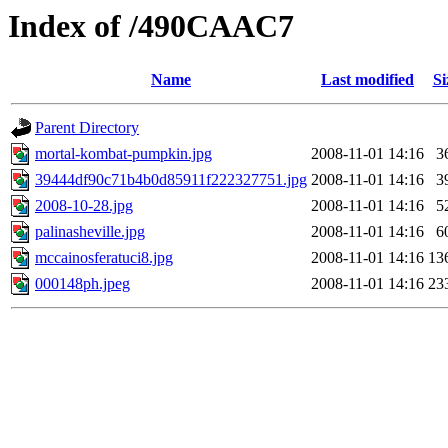
Index of /490CAAC7
Name
Last modified
Si
Parent Directory
mortal-kombat-pumpkin.jpg
2008-11-01 14:16
3
39444df90c71b4b0d85911f222327751.jpg
2008-11-01 14:16
3
2008-10-28.jpg
2008-11-01 14:16
5
palinasheville.jpg
2008-11-01 14:16
6
mccainosferatuci8.jpg
2008-11-01 14:16
13
000148ph.jpeg
2008-11-01 14:16
23